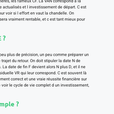
énérés, les fameux CF. La VAN correspond à la
e actualisés et l investissement de départ. C est
r voir si l effort en vaut la chandelle. On
sera vraiment rentable, et c est tant mieux pour
 ?
peu plus de précision, un peu comme préparer un
rajet du retour. On doit stipuler la date N de
. La date de fin F devient alors N plus D, et il ne
ésiduelle VR qui leur correspond. C est souvent là
ment correct et une vraie réussite financière sur
 voir le cycle de vie complet d un investissement,
mple ?