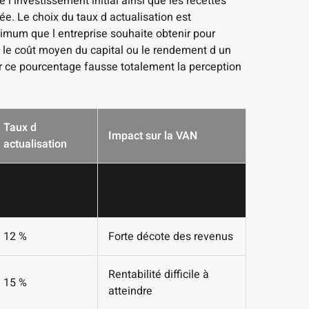
 investissement initial ainsi que les recettes
e. Le choix du taux d actualisation est
imum que l entreprise souhaite obtenir pour
t le coût moyen du capital ou le rendement d un
ur ce pourcentage fausse totalement la perception
Taux d
Impact sur la VAN
actualisation
Valorisation élevée des
5 %
flux
12 %
Forte décote des revenus
Rentabilité difficile à
15 %
atteindre