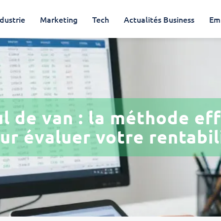
dustrie
Marketing
Tech
Actualités Business
Em
l de van : la méthode ef
ur évaluer votre rentabil