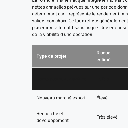
La formule mathématique intègre le montant de l
nettes annuelles prévues sur une période donné
déterminant car il représente le rendement min
valider son choix. Ce taux reflète généralemen
placement alternatif sans risque. Une erreur s
de la viabilité d une opération.
Risque
Type de projet
estimé
Remplacement machine
Faible
Nouveau marché export
Élevé
Recherche et
Très élevé
développement