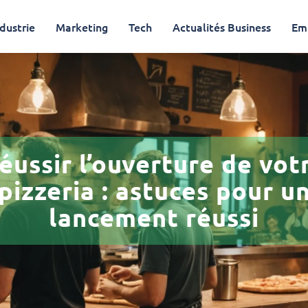
dustrie
Marketing
Tech
Actualités Business
Em
éussir l’ouverture de vot
pizzeria : astuces pour u
lancement réussi