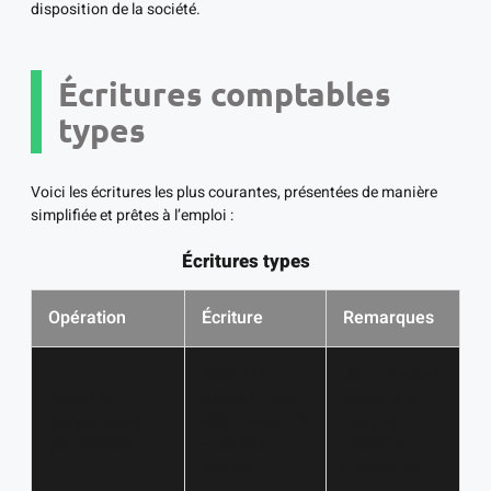
disposition de la société.
Écritures comptables
types
Voici les écritures les plus courantes, présentées de manière
simplifiée et prêtes à l’emploi :
Écritures types
Opération
Écriture
Remarques
Débit 512
Joindre relevé
Apport en
Banque / Crédit
bancaire et
compte courant
4551 Associé X
décision
par virement
– compte
interne si
courant
nécessaire