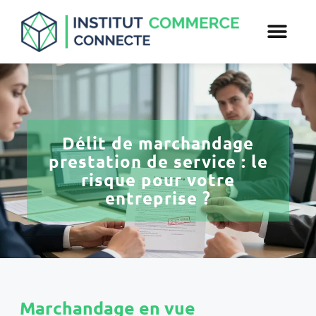
Délit de marchandage
prestation de service : le
risque pour votre
entreprise ?
Marchandage en vue