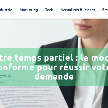
dustrie
Marketing
Tech
Actualités Business
Em
tre temps partiel : le mo
onforme pour réussir vot
demande