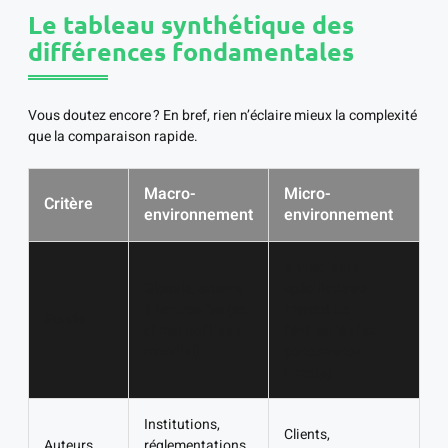
Le tableau synthétique des
différences fondamentales
Vous doutez encore ? En bref, rien n’éclaire mieux la complexité
que la comparaison rapide.
Macro-
Micro-
Critère
environnement
environnement
Immédiante,
Globale, externe
spécifique au
à l’entreprise (ex,
marché de
Portée
climat politique
l’entreprise (ex,
mondial)
concurrence
directe)
Institutions,
Clients,
Auteurs
réglementations,