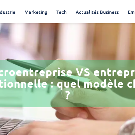
dustrie
Marketing
Tech
Actualités Business
Em
croentreprise VS entrepr
tionnelle : quel modèle c
?