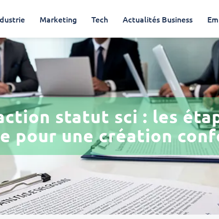
dustrie
Marketing
Tech
Actualités Business
Em
ction statut sci : les éta
re pour une création con