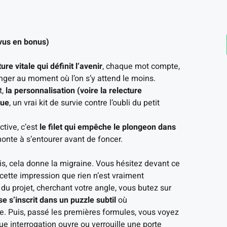
évus en bonus)
ture vitale qui définit l’avenir
, chaque mot compte,
nger au moment où l’on s’y attend le moins.
t,
la personnalisation (voire la relecture
que
, un vrai kit de survie contre l’oubli du petit
tive, c’est
le filet qui empêche le plongeon dans
 honte à s’entourer avant de foncer.
is, cela donne la migraine. Vous hésitez devant ce
 cette impression que rien n’est vraiment
u projet, cherchant votre angle, vous butez sur
e s’inscrit dans un puzzle subtil
où
nie. Puis, passé les premières formules, vous voyez
ue interrogation ouvre ou verrouille une porte