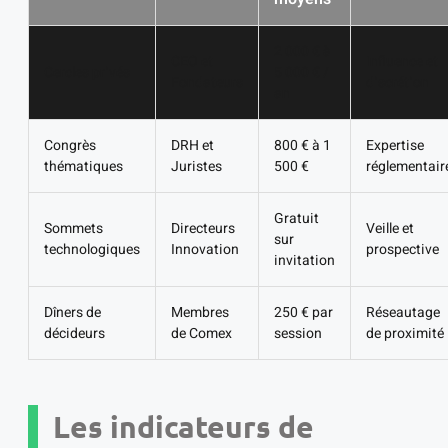
2 000 € à
CEO et
Influence et
Cercles privés
5 000 € /
Fondateurs
discrétion
an
Congrès
DRH et
800 € à 1
Expertise
thématiques
Juristes
500 €
réglementair
Gratuit
Sommets
Directeurs
Veille et
sur
technologiques
Innovation
prospective
invitation
Dîners de
Membres
250 € par
Réseautage
décideurs
de Comex
session
de proximité
Les indicateurs de