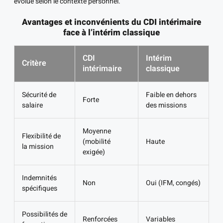
évolue selon le contexte personnel.
Avantages et inconvénients du CDI intérimaire
face à l’intérim classique
CDI
Intérim
Critère
intérimaire
classique
Sécurité de
Faible en dehors
Forte
salaire
des missions
Moyenne
Flexibilité de
(mobilité
Haute
la mission
exigée)
Indemnités
Non
Oui (IFM, congés)
spécifiques
Possibilités de
Renforcées
Variables