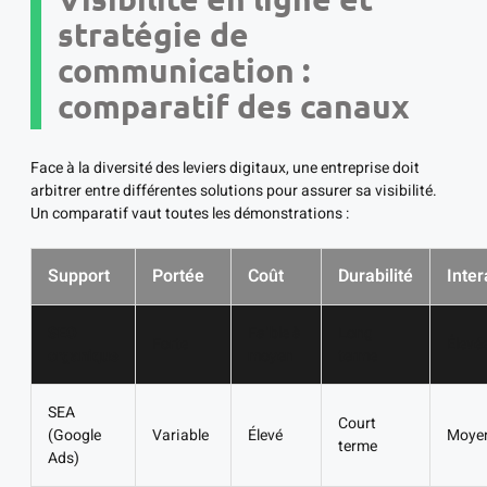
stratégie de
communication :
comparatif des canaux
Face à la diversité des leviers digitaux, une entreprise doit
arbitrer entre différentes solutions pour assurer sa visibilité.
Un comparatif vaut toutes les démonstrations :
Support
Portée
Coût
Durabilité
Inter
SEO
Faible à
Long
Forte
Élevé
organique
moyen
terme
SEA
Court
(Google
Variable
Élevé
Moye
terme
Ads)