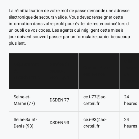
La réinitialisation de votre mot de passe demande une adresse
électronique de secours valide. Vous devez renseigner cette
information dans votre profil pour éviter de rester coincé lors d
un oubli de vos codes. Les agents qui négligent cette mise à
jour doivent souvent passer par un formulaire papier beaucoup
plus lent.
Délai
Département
Service de
Contact direct
moyen
de
support
assistance
de
rattachement
technique
répons
Seine-et-
ce.i-77@ac-
24
DSDEN 77
Marne (77)
creteil.fr
heures
Seine-Saint-
ce.i-93@ac-
24
DSDEN 93
Denis (93)
creteil.fr
heures